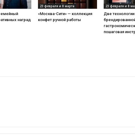
23 февраля и 8 марта
23 февраля и 8 ма
 семейный
«Москва-Сити» — коллекция
Две технологии
ративных наград
конфет ручной работы
брендированной
гастрономическ
пошаговая инст