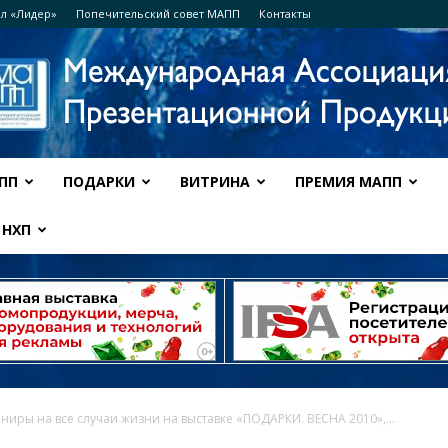
л «Лидер»
Попечительский совет МАПП
Контакты
ПП
ПОДАРКИ
ВИТРИНА
ПРЕМИЯ МАПП
Ассоциация
НХП
МАПП
ниры на все случаи жизни на выставке «ПОДАРКИ. ВЕСНА 2010»,...