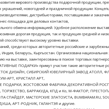
азвития мирового производства подарочной продукции, пре
х украшений, новогодней и праздничной продукции. Концепц
оизводителями, дистрибьюторами, поставщиками и заказчик
ес-площадка для деловых контактов,
ального обмена информацией. Удобное расположение выстав
люзивная дорогая продукция, так и продукция средней и низ
й способствуют высокому уровню выставки.
паний, среди которых авторитетные российские и зарубежные
я, Индия, Беларусь, Кыргызстан. Организована национальная
ю на выставке, заинтересованы в поиске торговых партнеро
ИВНЫЕ ПОДАРКИ» примут участие такие авторитетные росс
ТОК ДИЗАЙН, СИБИРСКИЙ ЮВЕЛИРНЫЙ ЗАВОД АТОЛЛ, ФЛЭШ
ТУМ-АРТ, КРИСТАЛЛ АРТ,
Е ПОДАРКИ, ЖОСТОВСКАЯ ФАБРИКА ДЕКОРАТИВНОЙ РОСПИ
, ТОРЖЕСТВО, БАРРАКУДА, КПД и Ко, М-ФАКТОР, ПРЕСТОП
ППА СПАЙДЕР, МАСТЕРСКИЕ ЗЛАТОУСТА, BUMBARAM.RU, SOUV
УША, АРТ-РОДНИК, ГАЛАНТЭЯ и другие.