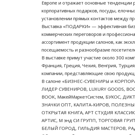
Европе и отражает основные тенденции р
корпоративных подарков, посуды, елочны
установлении прямых контактов между пр
Выставка «ПОДАРКИ» — эффективная бизн
коммерческих переговоров и профессион
ассортимент продукции салонов, как экск
посещаемость и разнообразие посетителе
В выставке примут участие около 300 ком
Франция, Греция, Чехия, Венгрия, Турци
компании, представляющие свою продукци
В салоне «БИЗНЕС-СУВЕНИРЫ и КОРПОРАТ
ЛИДЕР СУВЕНИРОВ, LUXURY GOODS, ВОС
BOOK, МакейМаркетСистем, БУКОС, ДИК
ЗНАЧКИ ОПТ, КАЛИТА-КИРОВ, ПОЛЕЗНЫ
ОТКРЫТАЯ КНИГА, АРТ СТУДИЯ КЛАССИК
АРТИС, М энд СИ ГРУПП, ТОРГОВАЯ ГРУ
БЕЛЫЙ ГОРОД, ГИЛЬДИЯ МАСТЕРОВ, РАД