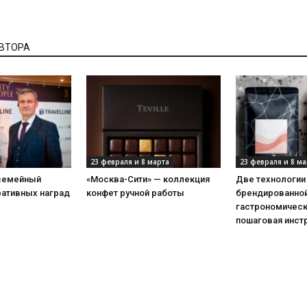
АВТОРА
23 февраля и 8 марта
23 февраля и 8 ма
 семейный
«Москва-Сити» — коллекция
Две технологии
ративных наград
конфет ручной работы
брендированной
гастрономическ
пошаговая инст