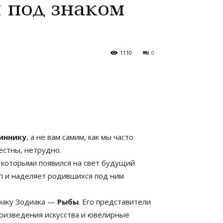
 под знаком
1110
0
иннику
, а не вам самим, как мы часто
естны, нетрудно.
од которыми появился на свет будущий
п и наделяет родившихся под ним
знаку Зодиака —
Рыбы
. Его представители
оизведения искусства и ювелирные