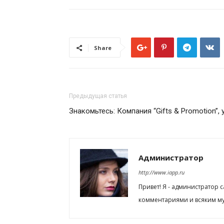
Share
Предыдущая статья
Знакомьтесь: Компания “Gifts & Promotion”
Администратор
http://www.iapp.ru
Привет! Я - администратор 
комментариями и всяким му