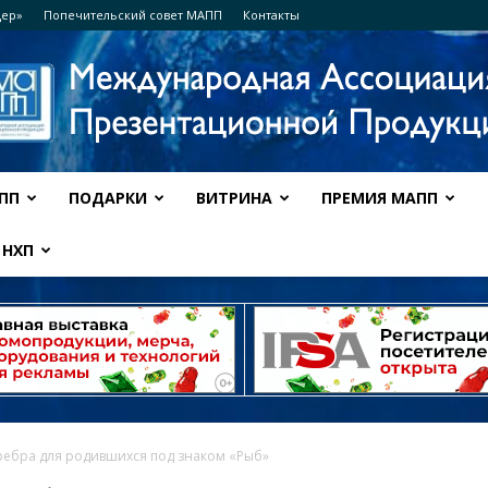
дер»
Попечительский совет МАПП
Контакты
ПП
ПОДАРКИ
ВИТРИНА
ПРЕМИЯ МАПП
Ассоциация
НХП
МАПП
ребра для родившихся под знаком «Рыб»