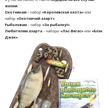
жизни.
Охотникам
– набор
«Королевская охота»
или
набор
«Охотничий азарт»
.
Рыболовам
– набор
«За рыбалку!»
.
Любителям азарта
– наборы
«Лас-Вегас»
или
«Блэк
Джек»
.