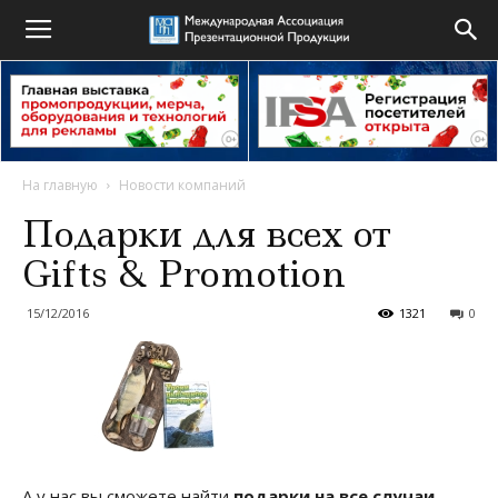
На главную
Новости компаний
Подарки для всех от
Gifts & Promotion
15/12/2016
1321
0
А у нас вы сможете найти
подарки на все случаи