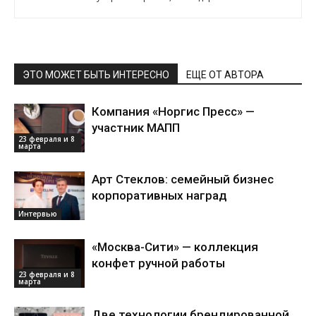
ЭТО МОЖЕТ БЫТЬ ИНТЕРЕСНО
ЕЩЕ ОТ АВТОРА
Компания «Норгис Пресс» —
участник МАПП
23 февраля и 8
марта
Арт Стеклов: семейный бизнес
корпоративных наград
Интервью
«Москва-Сити» — коллекция
конфет ручной работы
23 февраля и 8
марта
Две технологии брендированной