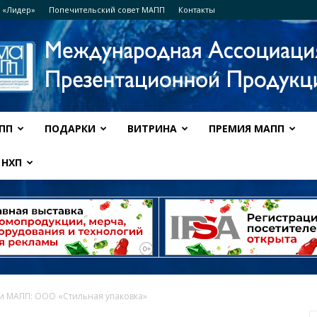
 «Лидер»
Попечительский совет МАПП
Контакты
ПП
ПОДАРКИ
ВИТРИНА
ПРЕМИЯ МАПП
Ассоциация
НХП
МАПП
и МАПП: ООО «Стильная упаковка»