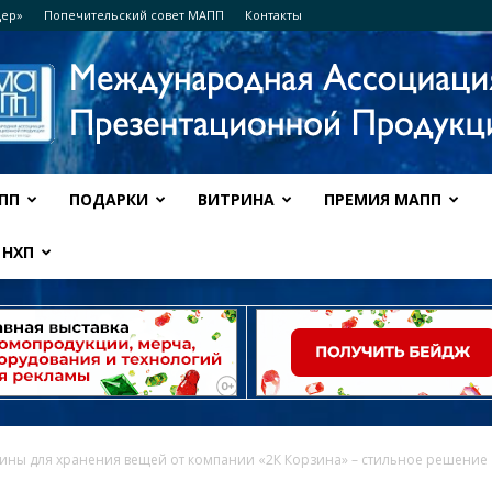
дер»
Попечительский совет МАПП
Контакты
ПП
ПОДАРКИ
ВИТРИНА
ПРЕМИЯ МАПП
Ассоциация
НХП
МАПП
ины для хранения вещей от компании «2К Корзина» – стильное решение