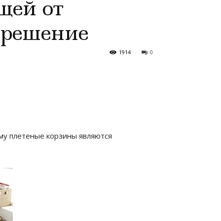
щей от
 решение
1914
0
ому плетеные корзины являются