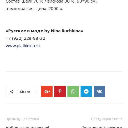
Состав: шёлк 70 % / вискоза 30 %, 90*90 см.,
шелкография. Цена: 2000 р.
«Русские в моде by Nina Ruchkina»
+7 (922) 228-88-32
www.platkinina.ru
Share
Предыдущая статья
Следующая статья
Набор с дополненной
Фестиваль русского