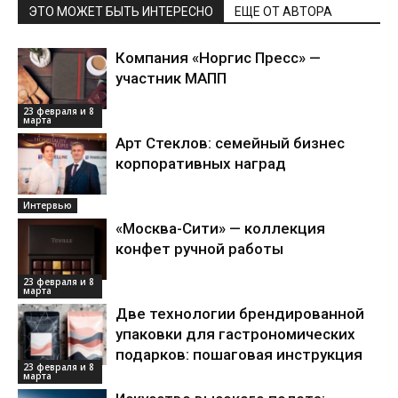
ЭТО МОЖЕТ БЫТЬ ИНТЕРЕСНО
ЕЩЕ ОТ АВТОРА
Компания «Норгис Пресс» —
участник МАПП
23 февраля и 8
марта
Арт Стеклов: семейный бизнес
корпоративных наград
Интервью
«Москва-Сити» — коллекция
конфет ручной работы
23 февраля и 8
марта
Две технологии брендированной
упаковки для гастрономических
подарков: пошаговая инструкция
23 февраля и 8
марта