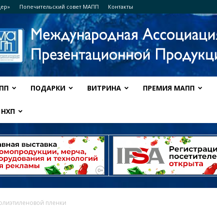
дер»
Попечительский совет МАПП
Контакты
ПП
ПОДАРКИ
ВИТРИНА
ПРЕМИЯ МАПП
Ассоциация
НХП
МАПП
олиэтиленовой пленки