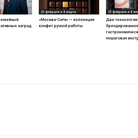
23 февраля и 8 марта
23 февраля и 8 ма
 семейный
«Москва-Сити» — коллекция
Две технологии
ративных наград
конфет ручной работы
брендированной
гастрономическ
пошаговая инст