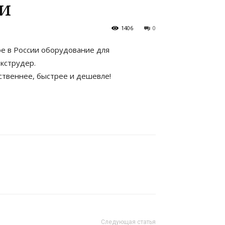
и
1406
0
е в России оборудование для
кструдер.
ственнее, быстрее и дешевле!
Следующая статья