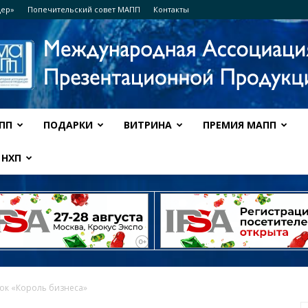
дер»
Попечительский совет МАПП
Контакты
ПП
ПОДАРКИ
ВИТРИНА
ПРЕМИЯ МАПП
Ассоциация
НХП
МАПП
ок «Король бизнеса»