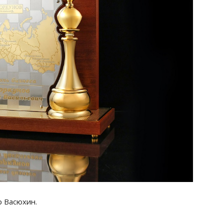
р Васюхин.