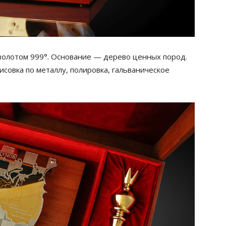
золотом 999°. Основание — дерево ценных пород.
исовка по металлу, полировка, гальваническое