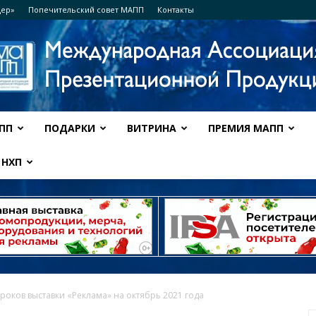
дер»
Попечительский совет МАПП
Контакты
ПП
ПОДАРКИ
ВИТРИНА
ПРЕМИЯ МАПП
Ассоциация
НХП
МАПП
роков выставки «Реклама» на октябрь 2021 года