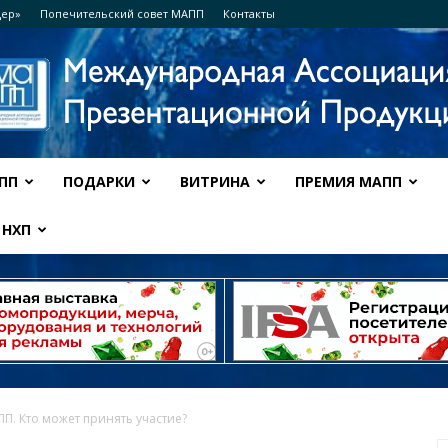
дер»
Попечительский совет МАПП
Контакты
ПП
ПОДАРКИ
ВИТРИНА
ПРЕМИЯ МАПП
Ассоциация
НХП
МАПП
П. Кто может принять участие?