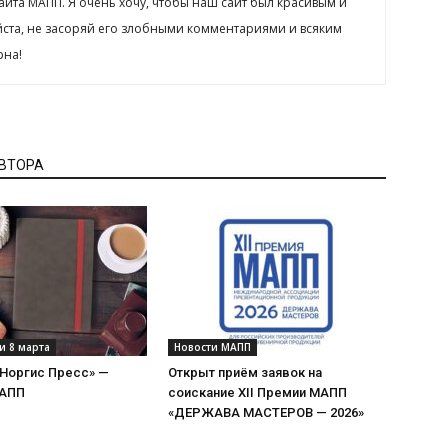
сайта МАПП. Я очень хочу, чтобы наш сайт был красивым и
йста, не засоряй его злобными комментариями и всяким
рна!
АВТОРА
и 8 марта
Новости МАПП
«Норгис Пресс» —
Открыт приём заявок на
МАПП
соискание XII Премии МАПП
«ДЕРЖАВА МАСТЕРОВ — 2026»