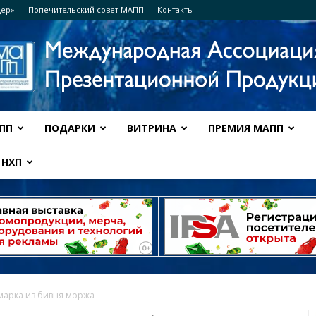
дер»
Попечительский совет МАПП
Контакты
ПП
ПОДАРКИ
ВИТРИНА
ПРЕМИЯ МАПП
Ассоциация
НХП
МАПП
марка из бивня моржа