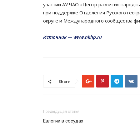
участии АУ ЧАО «Центр развития народны
при поддержке Отделения Русского геогр
округе и Международного сообщества фи
Источни
к — www.nkhp.ru
Share
Предыдущая статья
Евлогии в сосудах