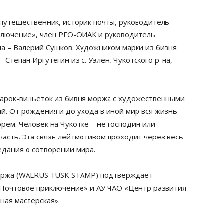
 путешественник, историк почты, руководитель
лючение», член РГО-ОИАК и руководитель
 – Валерий Сушков. Художником марки из бивня
 Степан Иргутегин из с. Уэлен, Чукотского р-на,
марок-виньеток из бивня моржа с художественными
й. От рождения и до ухода в иной мир вся жизнь
орем. Человек на Чукотке – не господин или
асть. Эта связь лейтмотивом проходит через весь
едания о сотворении мира.
моржа (WALRUS TUSK STAMP) подтверждает
Почтовое приключение» и АУ ЧАО «Центр развития
ная мастерская».