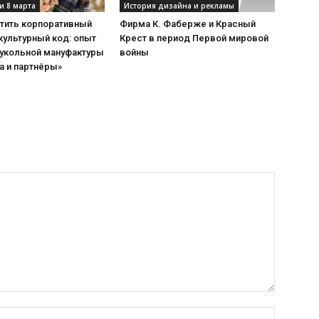
и 8 марта
История дизайна и рекламы
атить корпоративный
Фирма К. Фаберже и Красный
культурный код: опыт
Крест в период Первой мировой
Кукольной мануфактуры
войны
а и партнёры»