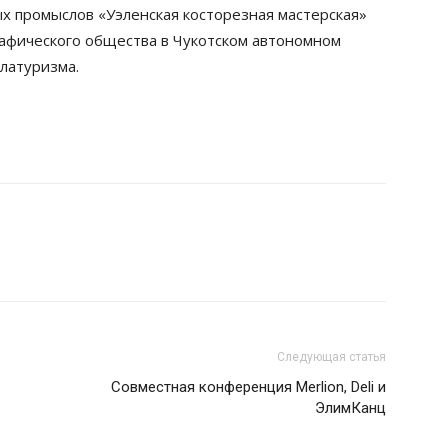
х промыслов «Уэленская косторезная мастерская»
афического общества в Чукотском автономном
латуризма.
Следующая статья
Совместная конференция Merlion, Deli и
ЭлимКанц