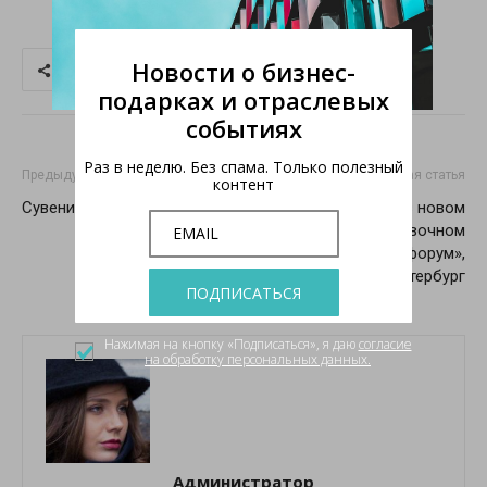
Новости о бизнес-
Share
подарках и отраслевых
событиях
Раз в неделю. Без спама. Только полезный
Предыдущая статья
Следующая статья
контент
Сувенирная кухня
РИДО -2014 в новом
конгрессно-выставочном
центре «Экспофорум»,
Санкт-Петербург
ПОДПИСАТЬСЯ
Нажимая на кнопку «Подписаться», я даю
согласие
на обработку персональных данных.
Администратор