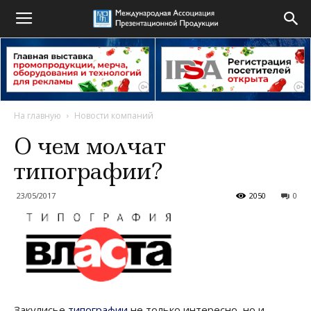
На главную
Новости компаний
О чем молчат
типографии?
23/05/2017
2050
0
Закулисье
типографии
не только интересно, но и