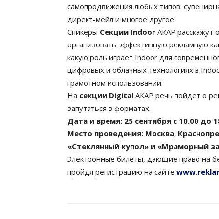
самопродвижения любых типов: сувенирна
директ-мейл и многое другое.
Спикеры
Секции Indoor
АКАР расскажут о
организовать эффективную рекламную кам
какую роль играет Indoor для современно
цифровых и облачных технологиях в Indoo
грамотном использовании.
На
секции Digital
АКАР речь пойдет о рекл
запутаться в форматах.
Дата и время: 25 сентября с 10.00 до 1
Место проведения: Москва, Краснопрес
«Стеклянный купол» и «Мраморный з
Электронные билеты, дающие право на бе
пройдя регистрацию на сайте
www.rekla