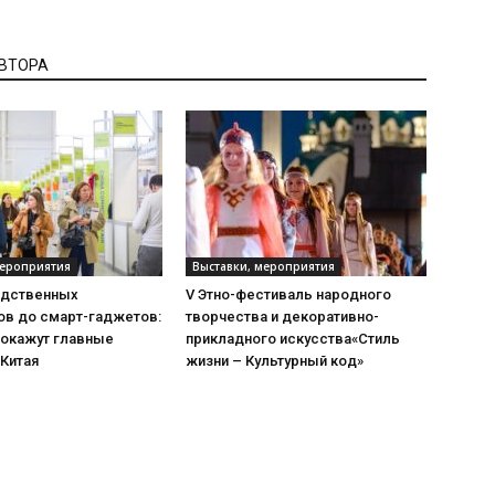
АВТОРА
мероприятия
Выставки, мероприятия
одственных
V Этно-фестиваль народного
ов до смарт-гаджетов:
творчества и декоративно-
покажут главные
прикладного искусства«Стиль
 Китая
жизни – Культурный код»