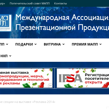
дер»
Попечительский совет МАПП
Контакты
ПП
ПОДАРКИ
ВИТРИНА
ПРЕМИЯ МАПП
Ассоциация
НХП
МАПП
е секции на выставке «Реклама-2014»