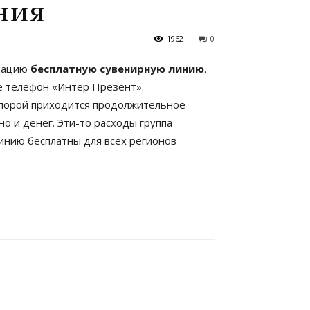
ния
1962
0
атацию
бесплатную сувенирную линию
.
е телефон «Интер Презент».
м порой приходится продолжительное
о и денег. Эти-то расходы группа
инию бесплатны для всех регионов