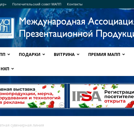
дер»
Попечительский совет МАПП
Контакты
ПП
ПОДАРКИ
ВИТРИНА
ПРЕМИЯ МАПП
Ассоциация
НХП
МАПП
атная сувенирная линия