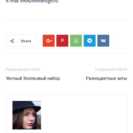
e-mail:
info©finndesign.ru
Share
Предыдущая статья
Следующая статья
Уютный Хлопковый набор
Разноцветные хиты