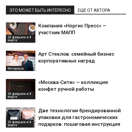
ЭТО МОЖЕТ БЫТЬ ИНТЕРЕСНО
ЕЩЕ ОТ АВТОРА
Компания «Норгис Пресс» —
участник МАПП
23 февраля и 8
марта
Арт Стеклов: семейный бизнес
корпоративных наград
Интервью
«Москва-Сити» — коллекция
конфет ручной работы
23 февраля и 8
марта
Две технологии брендированной
упаковки для гастрономических
23 февраля и 8
подарков: пошаговая инструкция
марта