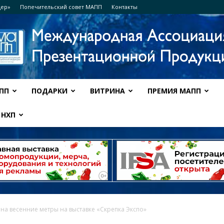
дер»
Попечительский совет МАПП
Контакты
ПП
ПОДАРКИ
ВИТРИНА
ПРЕМИЯ МАПП
Ассоциация
НХП
МАПП
на весенние метры на выставке «Скрепка Экспо»