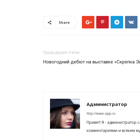
Share
Предыдущая статья
Новогодний дебют на выставке «Скрепка Э
Администратор
http://www.iapp.ru
Привет! Я - администратор 
комментариями и всяким му