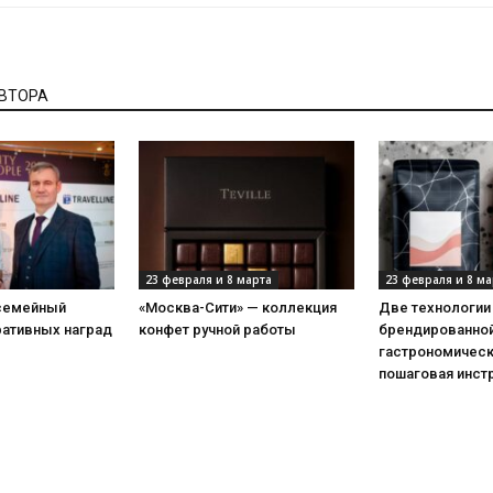
АВТОРА
23 февраля и 8 марта
23 февраля и 8 ма
 семейный
«Москва-Сити» — коллекция
Две технологии
ративных наград
конфет ручной работы
брендированной
гастрономическ
пошаговая инст