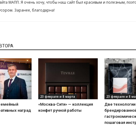
сайта МАПП. Я очень хочу, чтобы наш сайт был красивым и полезным, поэт
сором. Заранее, благодарна!
АВТОРА
23 февраля и 8 марта
23 февраля и 8 ма
 семейный
«Москва-Сити» — коллекция
Две технологии
ративных наград
конфет ручной работы
брендированной
гастрономическ
пошаговая инст