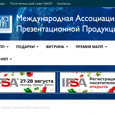
дер»
Попечительский совет МАПП
Контакты
ПП
ПОДАРКИ
ВИТРИНА
ПРЕМИЯ МАПП
Ассоциация
НХП
МАПП
ь малых тиражей брошюр и книг