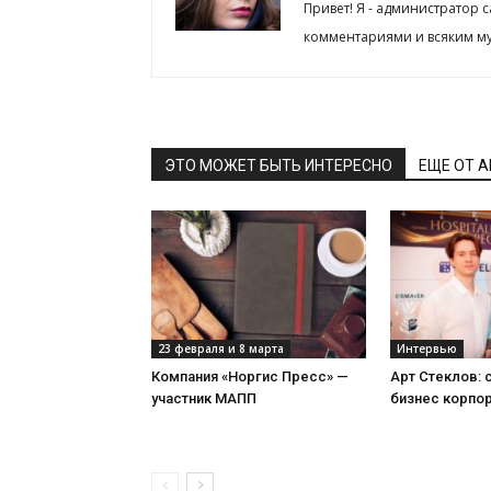
Привет! Я - администратор 
комментариями и всяким му
ЭТО МОЖЕТ БЫТЬ ИНТЕРЕСНО
ЕЩЕ ОТ 
23 февраля и 8 марта
Интервью
Компания «Норгис Пресс» —
Арт Стеклов:
участник МАПП
бизнес корпо