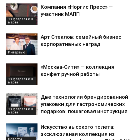
Компания «Норгис Пресс» —
участник МАПП
23 февраля и 8
марта
Арт Стеклов: семейный бизнес
корпоративных наград
Интервью
«Москва-Сити» — коллекция
конфет ручной работы
23 февраля и 8
марта
Две технологии брендированной
упаковки для гастрономических
23 февраля и 8
подарков: пошаговая инструкция
марта
Искусство высокого полета:
эксклюзивная коллекция из
Новости