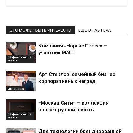
ЭТО МОЖЕТ БЫТЬ ИНТЕРЕСНО
ЕЩЕ ОТ АВТОРА
Компания «Норгис Пресс» —
участник МАПП
23 февраля и 8
марта
Арт Стеклов: семейный бизнес
корпоративных наград
Интервью
«Москва-Сити» — коллекция
конфет ручной работы
23 февраля и 8
марта
Две технологии брендированной