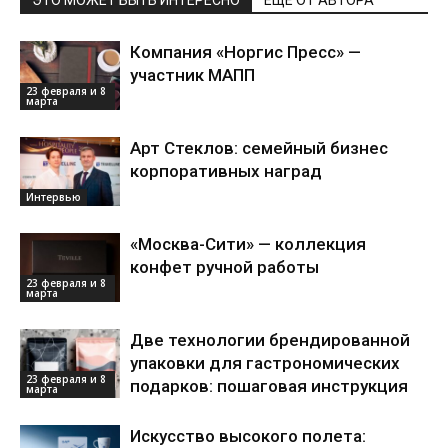
ЭТО МОЖЕТ БЫТЬ ИНТЕРЕСНО
ЕЩЕ ОТ АВТОРА
Компания «Норгис Пресс» —
участник МАПП
23 февраля и 8
марта
Арт Стеклов: семейный бизнес
корпоративных наград
Интервью
«Москва-Сити» — коллекция
конфет ручной работы
23 февраля и 8
марта
Две технологии брендированной
упаковки для гастрономических
23 февраля и 8
подарков: пошаговая инструкция
марта
Искусство высокого полета: