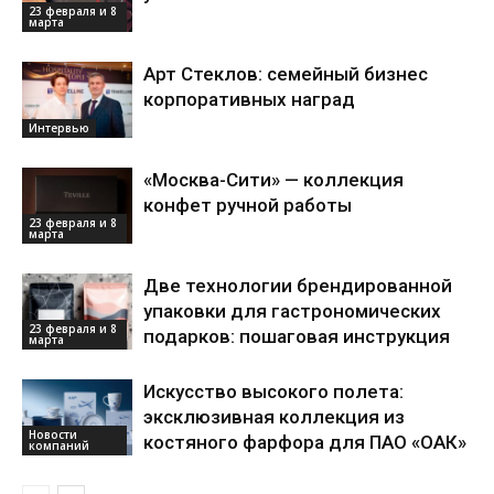
23 февраля и 8
марта
Арт Стеклов: семейный бизнес
корпоративных наград
Интервью
«Москва-Сити» — коллекция
конфет ручной работы
23 февраля и 8
марта
Две технологии брендированной
упаковки для гастрономических
23 февраля и 8
подарков: пошаговая инструкция
марта
Искусство высокого полета:
эксклюзивная коллекция из
Новости
костяного фарфора для ПАО «ОАК»
компаний