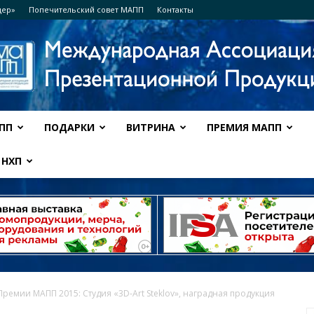
дер»
Попечительский совет МАПП
Контакты
ПП
ПОДАРКИ
ВИТРИНА
ПРЕМИЯ МАПП
Ассоциация
НХП
МАПП
ремии МАПП 2015: Студия «3D-Art Steklov», наградная продукция