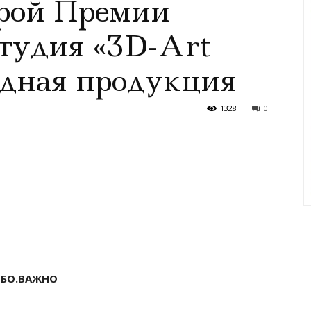
рой Премии
тудия «3D-Art
радная продукция
1328
0
ОБО.ВАЖНО