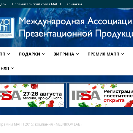
дер»
Попечительский совет МАПП
Контакты
ПП
ПОДАРКИ
ВИТРИНА
ПРЕМИЯ МАПП
Ассоциация
НХП
МАПП
Премии МАПП 2015: компания «MELNIKOV LAB»