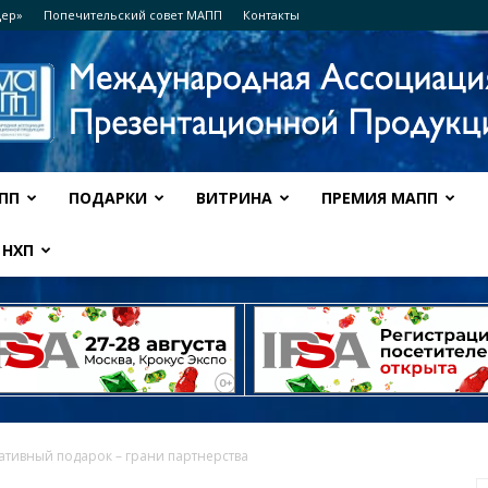
дер»
Попечительский совет МАПП
Контакты
ПП
ПОДАРКИ
ВИТРИНА
ПРЕМИЯ МАПП
Ассоциация
НХП
МАПП
тивный подарок – грани партнерства