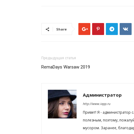
Share
Предыдущая статья
RemaDays Warsaw 2019
Администратор
http://www.iapp.ru
Привет! Я - администратор 
полезным, поэтому, пожалу
мусором. Заранее, благода