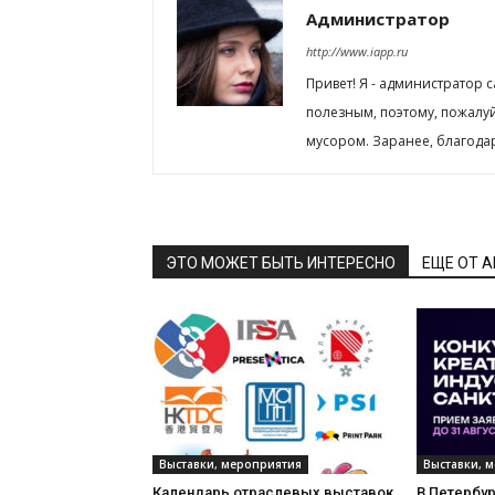
Администратор
http://www.iapp.ru
Привет! Я - администратор 
полезным, поэтому, пожалу
мусором. Заранее, благода
ЭТО МОЖЕТ БЫТЬ ИНТЕРЕСНО
ЕЩЕ ОТ 
Выставки, мероприятия
Выставки, 
Календарь отраслевых выставок
В Петербу