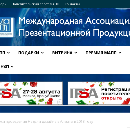
дер»
Попечительский совет МАПП
Контакты
ПП
ПОДАРКИ
ВИТРИНА
ПРЕМИЯ МАПП
Ассоциация
НХП
МАПП
ки проведения Недели дизайна в Алматы в 2013 году