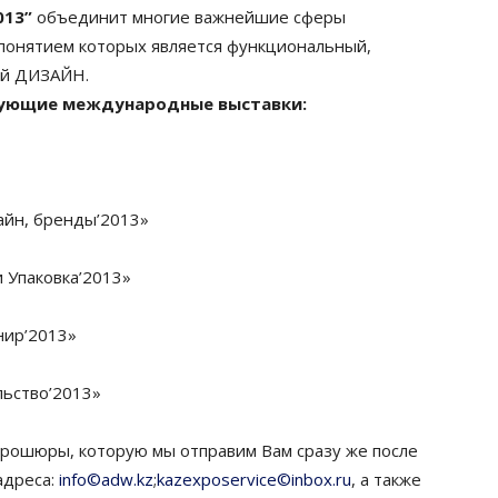
013”
объединит многие важнейшие сферы
понятием которых является функциональный,
ый ДИЗАЙН.
дующие международные выставки:
айн, бренды’2013»
 Упаковка’2013»
нир’2013»
льство’2013»
брошюры, которую мы отправим Вам сразу же после
адреса:
info©adw.kz
;
kazexposervice©inbox.ru
, а также