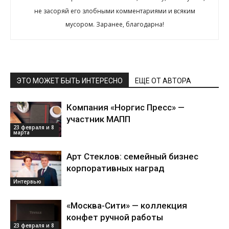
не засоряй его злобными комментариями и всяким
мусором. Заранее, благодарна!
ЭТО МОЖЕТ БЫТЬ ИНТЕРЕСНО
ЕЩЕ ОТ АВТОРА
Компания «Норгис Пресс» —
участник МАПП
23 февраля и 8
марта
Арт Стеклов: семейный бизнес
корпоративных наград
Интервью
«Москва-Сити» — коллекция
конфет ручной работы
23 февраля и 8