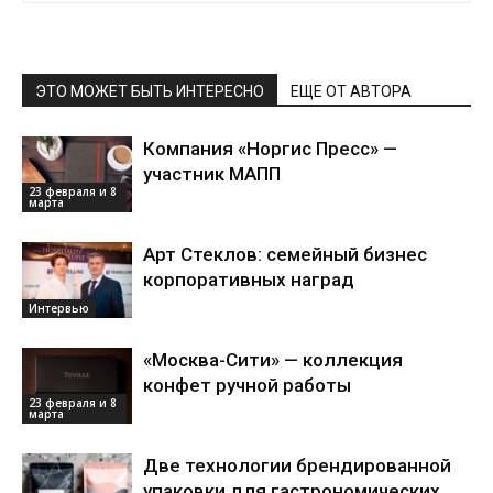
ЭТО МОЖЕТ БЫТЬ ИНТЕРЕСНО
ЕЩЕ ОТ АВТОРА
Компания «Норгис Пресс» —
участник МАПП
23 февраля и 8
марта
Арт Стеклов: семейный бизнес
корпоративных наград
Интервью
«Москва-Сити» — коллекция
конфет ручной работы
23 февраля и 8
марта
Две технологии брендированной
упаковки для гастрономических