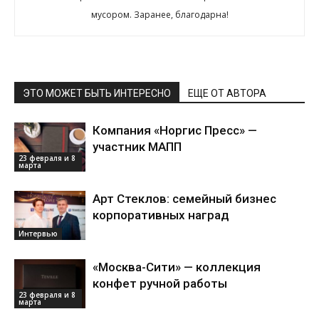
мусором. Заранее, благодарна!
ЭТО МОЖЕТ БЫТЬ ИНТЕРЕСНО
ЕЩЕ ОТ АВТОРА
Компания «Норгис Пресс» —
участник МАПП
23 февраля и 8
марта
Арт Стеклов: семейный бизнес
корпоративных наград
Интервью
«Москва-Сити» — коллекция
конфет ручной работы
23 февраля и 8
марта