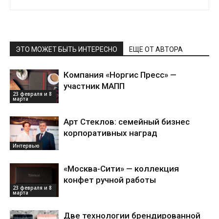
ЭТО МОЖЕТ БЫТЬ ИНТЕРЕСНО
ЕЩЕ ОТ АВТОРА
Компания «Норгис Пресс» —
участник МАПП
23 февраля и 8
марта
Арт Стеклов: семейный бизнес
корпоративных наград
Интервью
«Москва-Сити» — коллекция
конфет ручной работы
23 февраля и 8
марта
Две технологии брендированной