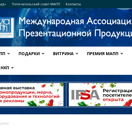
дер»
Попечительский совет МАПП
Контакты
ПП
ПОДАРКИ
ВИТРИНА
ПРЕМИЯ МАПП
Ассоциация
НХП
МАПП
ружки