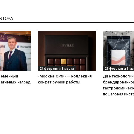
АВТОРА
23 февраля и 8 марта
23 февраля и 8 ма
 семейный
«Москва-Сити» — коллекция
Две технологии
ративных наград
конфет ручной работы
брендированной
гастрономическ
пошаговая инст