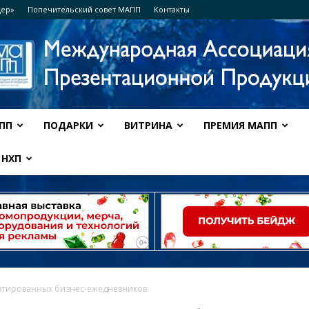
дер»
Попечительский совет МАПП
Контакты
ПП
ПОДАРКИ
ВИТРИНА
ПРЕМИЯ МАПП
Ассоциация
НХП
МАПП
атированных бизнес-ежедневников