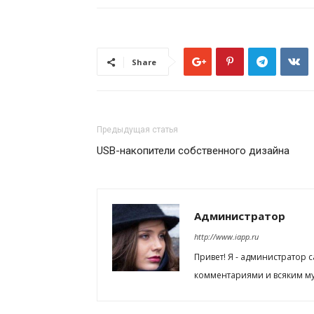
Share
Предыдущая статья
USB-накопители собственного дизайна
Администратор
http://www.iapp.ru
Привет! Я - администратор 
комментариями и всяким му