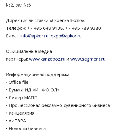
№2, зал №5
Дирекция выставки «Скрепка Экспо»:
Телефон: +7 495 648 9138, +7 495 789 9380
E-mail:
info©apkor.ru
,
expo©apkor.ru
Официальные медиа-
партнеры:
www.kanzoboz.ru
и
www.segment.ru
Информационная поддержка:
• Office file
• Бумага ИД «ИНФО ОЛ»
• Лидер МАПП
• Профессионал рекламно-сувенирного бизнеса
• Канцелярия
• АИТЭРА
• Новости бизнеса