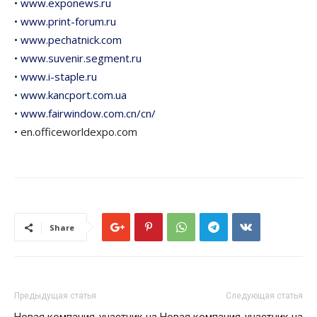
•
www.exponews.ru
•
www.print-forum.ru
•
www.pechatnick.com
•
www.suvenir.segment.ru
•
www.i-staple.ru
•
www.kancport.com.ua
•
www.fairwindow.com.cn/cn/
• en.officeworldexpo.com
Share
Предыдущая статья
Следующая статья