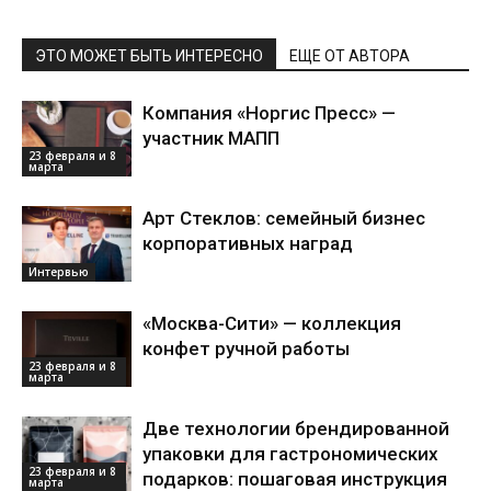
ЭТО МОЖЕТ БЫТЬ ИНТЕРЕСНО
ЕЩЕ ОТ АВТОРА
Компания «Норгис Пресс» —
участник МАПП
23 февраля и 8
марта
Арт Стеклов: семейный бизнес
корпоративных наград
Интервью
«Москва-Сити» — коллекция
конфет ручной работы
23 февраля и 8
марта
Две технологии брендированной
упаковки для гастрономических
23 февраля и 8
подарков: пошаговая инструкция
марта