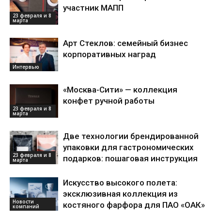
участник МАПП
23 февраля и 8
марта
Арт Стеклов: семейный бизнес
корпоративных наград
Интервью
«Москва-Сити» — коллекция
конфет ручной работы
23 февраля и 8
марта
Две технологии брендированной
упаковки для гастрономических
23 февраля и 8
подарков: пошаговая инструкция
марта
Искусство высокого полета:
эксклюзивная коллекция из
Новости
костяного фарфора для ПАО «ОАК»
компаний