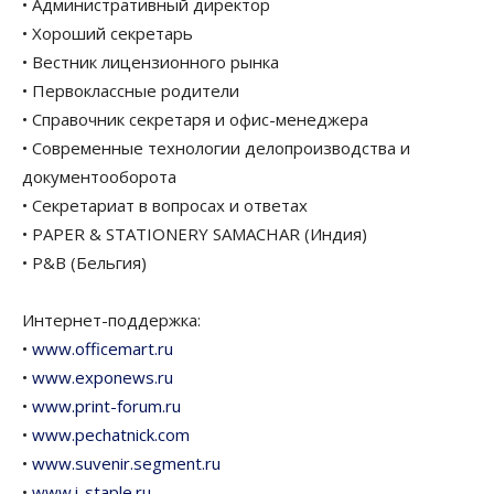
• Административный директор
• Хороший секретарь
• Вестник лицензионного рынка
• Первоклассные родители
• Справочник секретаря и офис-менеджера
• Современные технологии делопроизводства и
документооборота
• Секретариат в вопросах и ответах
• PAPER & STATIONERY SAMACHAR (Индия)
• P&B (Бельгия)
Интернет-поддержка:
•
www.officemart.ru
•
www.exponews.ru
•
www.print-forum.ru
•
www.pechatnick.com
•
www.suvenir.segment.ru
•
www.i-staple.ru