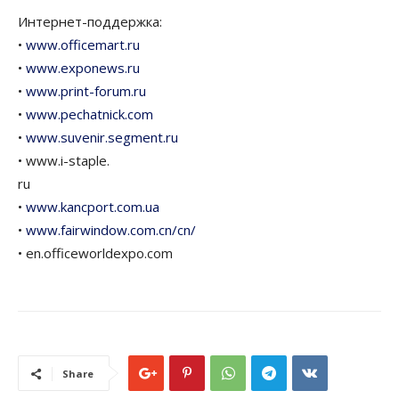
Интернет-поддержка:
•
www.officemart.ru
•
www.exponews.ru
•
www.print-forum.ru
•
www.pechatnick.com
•
www.suvenir.segment.ru
• www.i-staple.
ru
•
www.kancport.com.ua
•
www.fairwindow.com.cn/cn/
• en.officeworldexpo.com
Share