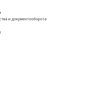
а
ства и документооборота
)