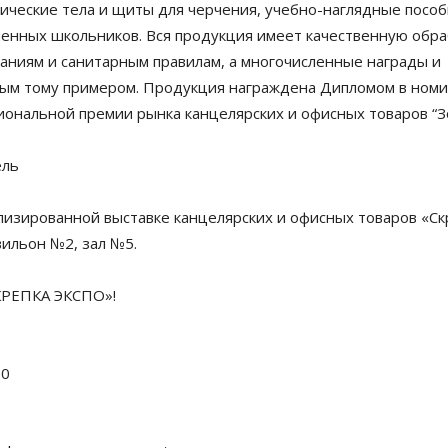
ческие тела и щиты для черчения, учебно-наглядные пособи
енных школьников. Вся продукция имеет качественную обра
аниям и санитарным правилам, а многочисленные награды и
ым тому примером. Продукция награждена Дипломом в номи
циональной премии рынка канцелярских и офисных товаров “З
ель
изированной выставке канцелярских и офисных товаров «Скре
вильон №2, зал №5.
РЕПКА ЭКСПО»!
80