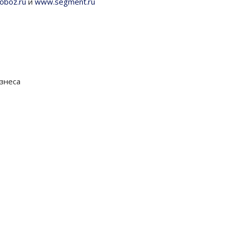
oboz.ru
и
www.segment.ru
знеса