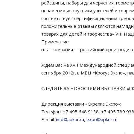
рейсшины, наборы для черчения, геометри
незаменимые спутники учителей и соврем
соответствует сертификационным требов
положительные отзывы являются наглядн
товарах для детей и творчества» VIII На
Примечание:
rus – компания — российский производит
Ждем Вас на XVII Международной специал
сентября 2012г. в МВЦ «Крокус Экспо», па
СЛЕДИТЕ ЗА НОВОСТЯМИ ВЫСТАВКИ «СК
Дирекция выставки «Скрепка Экспо»:
Телефон: +7 495 648 9138, +7 495 789 93
E-mail:
info©apkor.ru
,
expo©apkor.ru