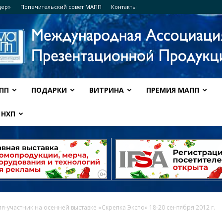
дер»
Попечительский совет МАПП
Контакты
ПП
ПОДАРКИ
ВИТРИНА
ПРЕМИЯ МАПП
Ассоциация
НХП
МАПП
-участник на осенней выставке «Скрепка Экспо» 18-20 сентября 2012 г.