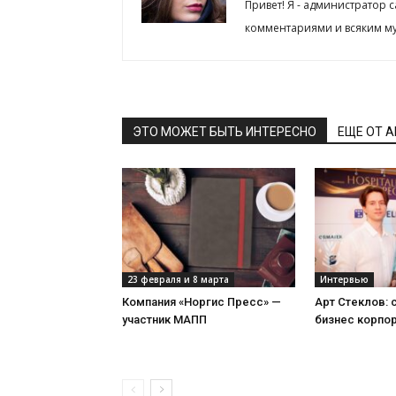
Привет! Я - администратор 
комментариями и всяким му
ЭТО МОЖЕТ БЫТЬ ИНТЕРЕСНО
ЕЩЕ ОТ 
23 февраля и 8 марта
Интервью
Компания «Норгис Пресс» —
Арт Стеклов:
участник МАПП
бизнес корпо