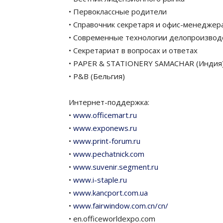
• Первоклассные родители
• Справочник секретаря и офис-менеджер
• Современные технологии делопроизвод
• Секретариат в вопросах и ответах
• PAPER & STATIONERY SAMACHAR (Индия
• P&B (Бельгия)
Интернет-поддержка:
•
www.officemart.ru
•
www.exponews.ru
•
www.print-forum.ru
•
www.pechatnick.com
•
www.suvenir.segment.ru
•
www.i-staple.ru
•
www.kancport.com.ua
•
www.fairwindow.com.cn/cn/
• en.officeworldexpo.com