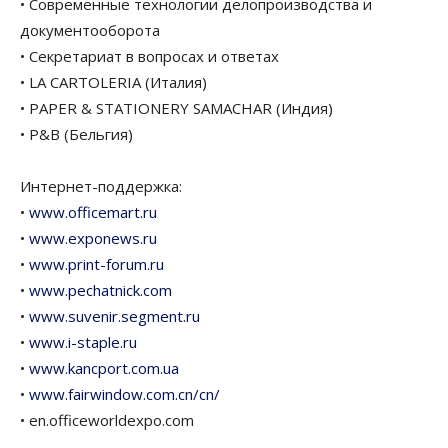
• Современные технологии делопроизводства и
документооборота
• Секретариат в вопросах и ответах
• LA CARTOLERIA (Италия)
• PAPER & STATIONERY SAMACHAR (Индия)
• P&B (Бельгия)
Интернет-поддержка:
•
www.officemart.ru
•
www.exponews.ru
•
www.print-forum.ru
•
www.pechatnick.com
•
www.suvenir.segment.ru
•
www.i-staple.ru
•
www.kancport.com.ua
•
www.fairwindow.com.cn/cn/
• en.officeworldexpo.com