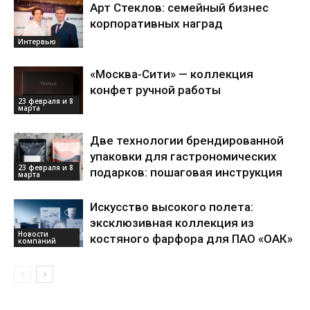
Арт Стеклов: семейный бизнес
корпоративных наград
Интервью
«Москва-Сити» — коллекция
конфет ручной работы
23 февраля и 8
марта
Две технологии брендированной
упаковки для гастрономических
23 февраля и 8
подарков: пошаговая инструкция
марта
Искусство высокого полета:
эксклюзивная коллекция из
Новости
костяного фарфора для ПАО «ОАК»
компаний