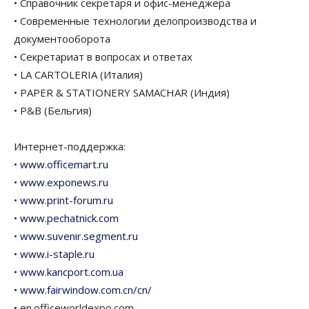
• Справочник секретаря и офис-менеджера
• Современные технологии делопроизводства и
документооборота
• Секретариат в вопросах и ответах
• LA CARTOLERIA (Италия)
• PAPER & STATIONERY SAMACHAR (Индия)
• P&B (Бельгия)
Интернет-поддержка:
•
www.officemart.ru
•
www.exponews.ru
•
www.print-forum.ru
•
www.pechatnick.com
•
www.suvenir.segment.ru
•
www.i-staple.ru
•
www.kancport.com.ua
•
www.fairwindow.com.cn/cn/
• en.officeworldexpo.com