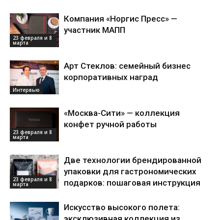
Компания «Норгис Пресс» —
участник МАПП
23 февраля и 8
марта
Арт Стеклов: семейный бизнес
корпоративных наград
Интервью
«Москва-Сити» — коллекция
конфет ручной работы
23 февраля и 8
марта
Две технологии брендированной
упаковки для гастрономических
23 февраля и 8
подарков: пошаговая инструкция
марта
Искусство высокого полета:
эксклюзивная коллекция из