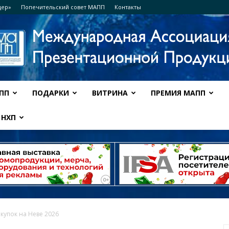
дер»
Попечительский совет МАПП
Контакты
ПП
ПОДАРКИ
ВИТРИНА
ПРЕМИЯ МАПП
Ассоциация
НХП
МАПП
купок на Неве 2026