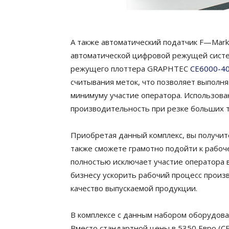
А также
автоматический
податчик
F
—
Mark
автоматической цифровой режущей сист
режущего плоттера GRAPHTEC
СЕ6000-4
считывания меток
,
что позволяет выполня
минимуму участие оператора. Использов
производительность при резке больших 
Приобретая данный комплекс, вы получит
также с
можете грамотно подойти к рабоч
полностью исключает участие оператора в
бизнесу ускорить рабочий процесс произ
качество выпускаемой продукции.
В комплексе с данным набором оборудова
Вместо стандартной цены в
5350 Евро
(
C