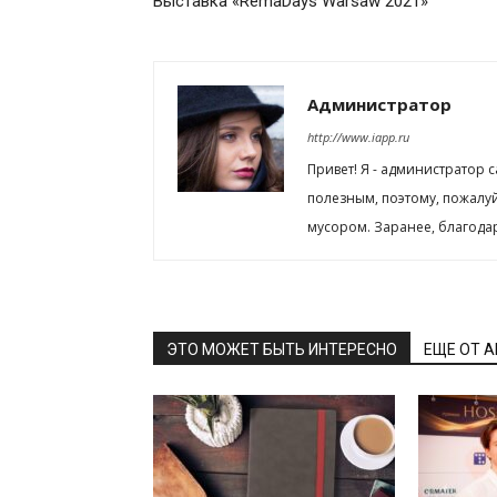
Выставка «RemaDays Warsaw 2021»
Администратор
http://www.iapp.ru
Привет! Я - администратор 
полезным, поэтому, пожалу
мусором. Заранее, благода
ЭТО МОЖЕТ БЫТЬ ИНТЕРЕСНО
ЕЩЕ ОТ 