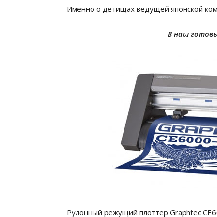
Именно о детищах ведущей японской ко
В наш готовы
Р
улонный режущий плоттер
Graphtec
CE6