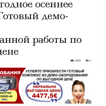
годное осеннее
Готовый демо-
анной работы по
цене
2093
0