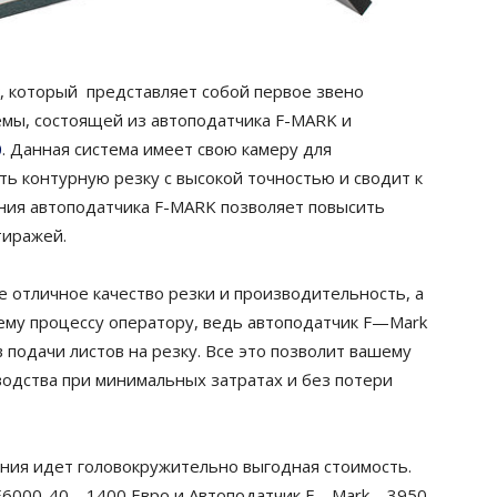
, который
представляет собой первое звено
емы, состоящей из
автоподатчика
F-MARK и
0
. Данная система имеет свою камеру для
ть контурную резку с высокой точностью и сводит к
ания
автоподатчика
F-MARK позволяет повысить
тиражей.
е отличное качество резки и производительность, а
ему процессу оператору, ведь
автоподатчик
F
—
Mark
 подачи листов на резку. Все это позволит вашему
водства при минимальных затратах и без потери
ния идет головокружительно выгодная стоимость.
E
6000-40 – 1400 Евро и
Автоподатчик
F
—
Mark
– 3950