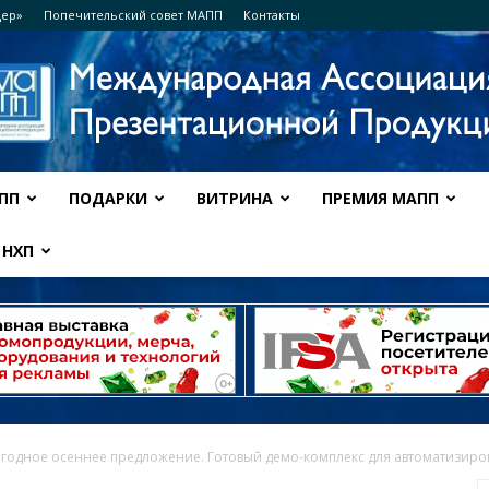
дер»
Попечительский совет МАПП
Контакты
ПП
ПОДАРКИ
ВИТРИНА
ПРЕМИЯ МАПП
Ассоциация
НХП
МАПП
годное осеннее предложение. Готовый демо-комплекс для автоматизиров