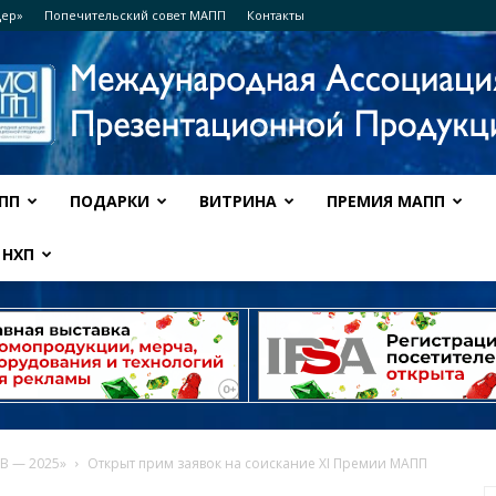
дер»
Попечительский совет МАПП
Контакты
ПП
ПОДАРКИ
ВИТРИНА
ПРЕМИЯ МАПП
Ассоциация
НХП
МАПП
В — 2025»
Открыт прим заявок на соискание XI Премии МАПП