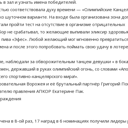
 в зал и узнать имена победителей.
стью соответствовала духу времени — «Олимпийские Канцел
ько шуточном варианте. На входе была организована зона до
гали пройти тест на отсутствие в организме отрицательных
бор не срабатывал, то желающие выпивали эликсир здоровь
 пива «Эфес». Любой желающий мог мгновенно превратиться 
мена и после этого попробовать поймать свою удачу в лоте
е, наблюдали за обворожительным танцем девушки « в бокале
мен, державший в руках олимпийский огонь, со словами «Апо
сего спортивно-канцелярского мира!».
вательная Ворожея и её брутальный партнёр Григорий Пого
ателю правления АПКОР Екатерине Пак.
граждения
учена в 8-ой раз, 17 наград в 6 номинациях получили лидеры