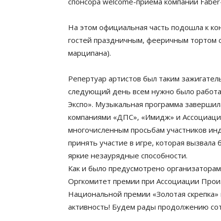
спонсора welcome-приема компании Faber-C
На этом официальная часть подошла к ко
гостей праздничным, фееричным тортом с
марципана).
Репертуар артистов был таким зажигатель
следующий день всем нужно было работа
Экспо». Музыкальная программа завершил
компаниями «ДПС», «Имидж» и Ассоциаци
многочисленным просьбам участников ин
принять участие в игре, которая вызвал
яркие незаурядные способности.
Как и было предусмотрено организаторами
Оргкомитет премии при Ассоциации Прои
Национальной премии «Золотая скрепка» и 
активность! Будем рады продолжению со