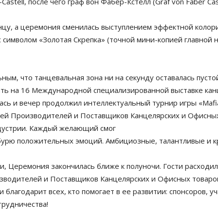
astell, после чего граф вон Фабер-Кстелл (Graf von Faber Ca
нцу, а церемония сменилась выступлением эффектной колори
 символом «Золотая Скрепка» (точной мини-копией главной 
ным, что танцевальная зона ни на секунду оставалась пустой
ть на 16 Международной специализированной выставке канц
ась и вечер продолжил интеллектуальный турнир игры «Mafi
ей Производителей и Поставщиков Канцелярских и Офисных
дустрии. Каждый желающий смог
а бурю положительных эмоций. Амбициозные, талантливые и 
, Церемония закончилась ближе к полуночи. Гости расходил
зводителей и Поставщиков Канцелярских и Офисных товаров
благодарит всех, кто помогает в ее развитии: спонсоров, уч
трудничества!