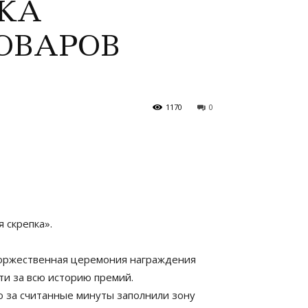
КА
ОВАРОВ
1170
0
 скрепка».
 Торжественная церемония награждения
ти за всю историю премий.
о за считанные минуты заполнили зону