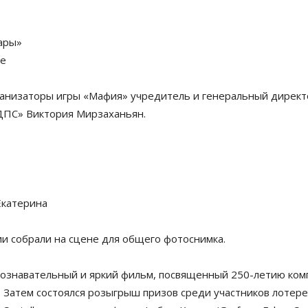
ары»
не
ганизаторы игры «Мафия» учредитель и генеральный директ
ДПС» Виктория Мирзаханьян.
Екатерина
ии собрали на сцене для общего фотоснимка.
познавательный и яркий фильм, посвященный 250-летию компа
l). Затем состоялся розыгрыш призов среди участников лотере