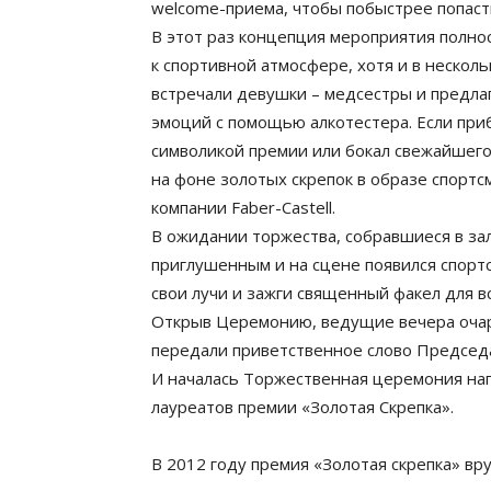
welcome-приема, чтобы побыстрее попасть
В этот раз концепция мероприятия полно
к спортивной атмосфере, хотя и в нескол
встречали девушки – медсестры и предла
эмоций с помощью алкотестера. Если при
символикой премии или бокал свежайшего
на фоне золотых скрепок в образе спортс
компании Faber-Castell.
В ожидании торжества, собравшиеся в зал
приглушенным и на сцене появился спортс
свои лучи и зажги священный факел для в
Открыв Церемонию, ведущие вечера очаро
передали приветственное слово Председ
И началась Торжественная церемония на
лауреатов премии «Золотая Скрепка».
В 2012 году премия «Золотая скрепка» вр