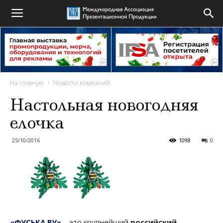
На главную
Новости компаний
Настольная новогодняя
елочка
25/10/2016
1098
0
«ФУСЬКА РУ»
– это крупнейший
российский