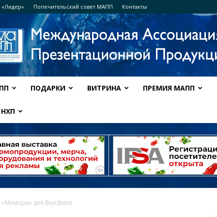
 «Лидер»
Попечительский совет МАПП
Контакты
ПП
ПОДАРКИ
ВИТРИНА
ПРЕМИЯ МАПП
Ассоциация
НХП
МАПП
 «Мемори» для ВкусВилл