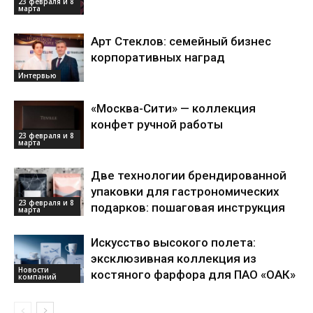
23 февраля и 8
марта
Арт Стеклов: семейный бизнес
корпоративных наград
Интервью
«Москва-Сити» — коллекция
конфет ручной работы
23 февраля и 8
марта
Две технологии брендированной
упаковки для гастрономических
23 февраля и 8
подарков: пошаговая инструкция
марта
Искусство высокого полета:
эксклюзивная коллекция из
Новости
костяного фарфора для ПАО «ОАК»
компаний