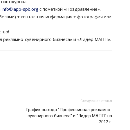
 наш журнал.
а
info©iapp-spb.org
с пометкой «Поздравление».
обелами) + контактная информация + фотография или
тво!
 рекламно-сувенирного бизнеса» и «Лидер МАПП».
Следующая статья
График выхода ”Профессионал рекламно-
сувенирного бизнеса” и ”Лидер МАПП” на
2012 г.