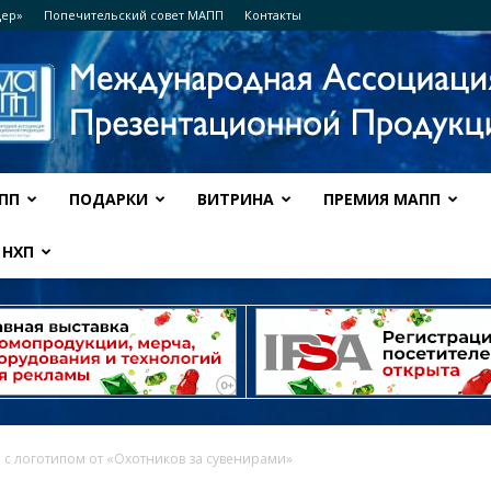
дер»
Попечительский совет МАПП
Контакты
ПП
ПОДАРКИ
ВИТРИНА
ПРЕМИЯ МАПП
Ассоциация
НХП
МАПП
 с логотипом от «Охотников за сувенирами»